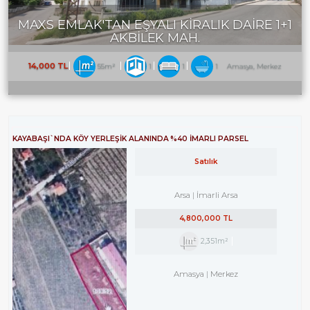
MAXS EMLAK'TAN EŞYALI KİRALIK DAİRE 1+1
AKBİLEK MAH.
14,000 TL
55m²
1
1
1
Amasya, Merkez
KAYABAŞI`NDA KÖY YERLEŞİK ALANINDA %40 İMARLI PARSEL
Satılık
Arsa
İmarli Arsa
4,800,000 TL
2,351m²
Amasya
Merkez