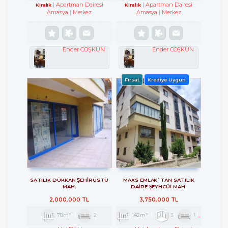
Apartman Dairesi
Apartman Dairesi
Kiralık
Kiralık
Amasya
Merkez
Amasya
Merkez
Ender COŞKUN
Ender COŞKUN
Fırsat
Krediye Uygun
SATILIK DÜKKAN ŞEHİRÜSTÜ
MAXS EMLAK`TAN SATILIK
MAH.
DAİRE ŞEYHCÜİ MAH.
2,000,000 TL
3,750,000 TL
78m²
2
142m²
3
1
1