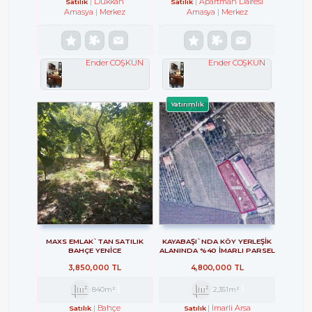
Dükkan
Apartman Dairesi
Satılık
Satılık
Amasya
Merkez
Amasya
Merkez
Ender COŞKUN
Ender COŞKUN
Yatırımlık
MAXS EMLAK`TAN SATILIK
KAYABAŞI`NDA KÖY YERLEŞİK
BAHÇE YENİCE
ALANINDA %40 İMARLI PARSEL
3,850,000 TL
4,800,000 TL
840m²
2,351m²
Bahçe
İmarli Arsa
Satılık
Satılık