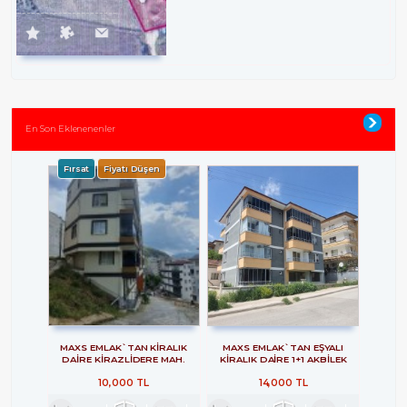
En Son Eklenenenler
Fırsat
Fiyatı Düşen
MAXS EMLAK`TAN KİRALIK
MAXS EMLAK`TAN EŞYALI
DAİRE KİRAZLİDERE MAH.
KİRALIK DAİRE 1+1 AKBİLEK
MAH.
10,000 TL
14,000 TL