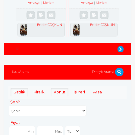
Amasya
Merkez
Amasya
Merkez
Ender COŞKUN
Ender COŞKUN
1 - 12
Detaylı Arama
Basit Arama
Satılık
Kiralık
Konut
İş Yeri
Arsa
Şehir
Fiyat