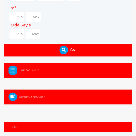
m²
Oda Sayısı
Ara
İlan No İle Ara
Sorunuz mu var?
Kurlar