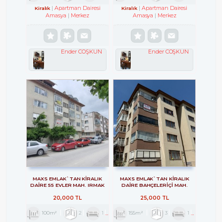
Apartman Dairesi
Apartman Dairesi
Kiralık
Kiralık
Amasya
Merkez
Amasya
Merkez
Ender COŞKUN
Ender COŞKUN
MAXS EMLAK`TAN KİRALIK
MAXS EMLAK`TAN KİRALIK
DAİRE 55 EVLER MAH. IRMAK
DAİRE BAHÇELERİÇİ MAH.
KENARI
20,000 TL
25,000 TL
100m²
2
1
1
155m²
3
1
1