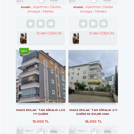
Apartman Dairesi
Apartman Dairesi
Kiralık
Kiralık
Amasya
Merkez
Amasya
Merkez
Ender COŞKUN
Ender COŞKUN
Yeni
MAXS EMLAK`TAN KİRALIK LÜX
MAXS EMLAK`TAN KİRALIK 2+1
1+1 DAİRE
DAİRE 55 EVLER MAH.
15,000 TL
16,000 TL
75m²
1
1
1
115m²
2
1
1