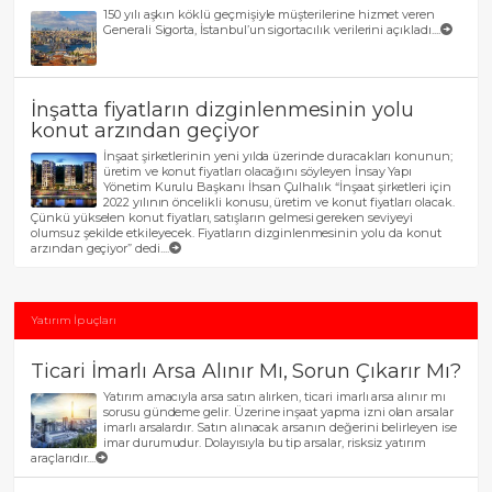
150 yılı aşkın köklü geçmişiyle müşterilerine hizmet veren
Generali Sigorta, İstanbul’un sigortacılık verilerini açıkladı....
İnşatta fiyatların dizginlenmesinin yolu
konut arzından geçiyor
İnşaat şirketlerinin yeni yılda üzerinde duracakları konunun;
üretim ve konut fiyatları olacağını söyleyen İnsay Yapı
Yönetim Kurulu Başkanı İhsan Çulhalık “İnşaat şirketleri için
2022 yılının öncelikli konusu, üretim ve konut fiyatları olacak.
Çünkü yükselen konut fiyatları, satışların gelmesi gereken seviyeyi
olumsuz şekilde etkileyecek. Fiyatların dizginlenmesinin yolu da konut
arzından geçiyor” dedi....
Yatırım İp uçları
Ticari İmarlı Arsa Alınır Mı, Sorun Çıkarır Mı?
Yatırım amacıyla arsa satın alırken, ticari imarlı arsa alınır mı
sorusu gündeme gelir. Üzerine inşaat yapma izni olan arsalar
imarlı arsalardır. Satın alınacak arsanın değerini belirleyen ise
imar durumudur. Dolayısıyla bu tip arsalar, risksiz yatırım
araçlarıdır....