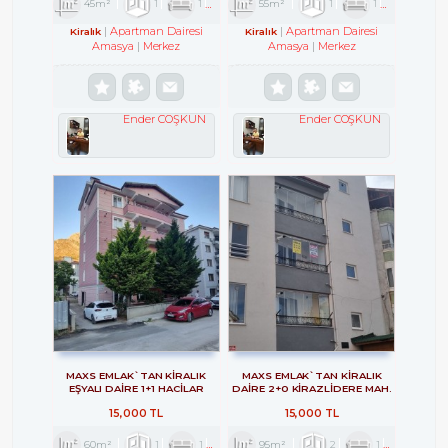
45m²
1
1
1
55m²
1
1
1
Apartman Dairesi
Apartman Dairesi
Kiralık
Kiralık
Amasya
Merkez
Amasya
Merkez
Ender COŞKUN
Ender COŞKUN
MAXS EMLAK`TAN KİRALIK
MAXS EMLAK`TAN KİRALIK
EŞYALI DAİRE 1+1 HACİLAR
DAİRE 2+0 KİRAZLİDERE MAH.
MEYDANI MAH.
15,000 TL
15,000 TL
60m²
1
1
1
95m²
2
1
1