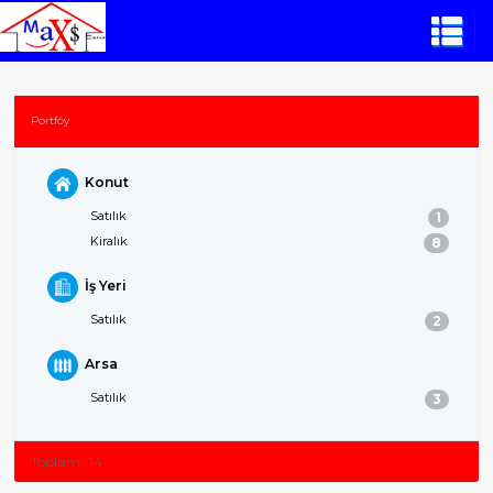
Portföy
Konut
Satılık
1
Kiralık
8
İş Yeri
Satılık
2
Arsa
Satılık
3
Toplam : 14