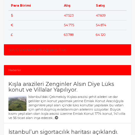
Para Birimi
Alış
Satış
$
47.523
47.609
€
54.775
54.874
£
63.788
64.120
Son Güncelleme
08 Ağustos, 11:48
Haberler
Kışla arazileri Zenginler Alsın Diye Lüks
konut ve Villalar Yapılıyor.
İstanbul’daki Çekmeköy Kışlası arazisi şehit aileleri ve dar
gelililer için konut yapılmak yerine Emlak Konut Aracılığıyla
zenginlere yeşil alan içinde lüks konutlar yapılarak bu vatan
için şehit düşmüş evlatlarımızın ailelerini üzüyorlar. Büyük
kısmı yeşil alan olan kışla arazisi üzerine Emlak Konut 1774 konut, 141 villa
ve 56 ticari alan inşa edecek....
İstanbul’un sigortacılık haritası açıklandı.