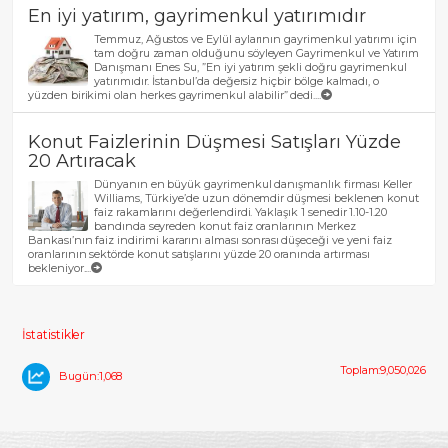
En iyi yatırım, gayrimenkul yatırımıdır
Temmuz, Ağustos ve Eylül aylarının gayrimenkul yatırımı için
tam doğru zaman olduğunu söyleyen Gayrimenkul ve Yatırım
Danışmanı Enes Su, ”En iyi yatırım şekli doğru gayrimenkul
yatırımıdır. İstanbul’da değersiz hiçbir bölge kalmadı, o
yüzden birikimi olan herkes gayrimenkul alabilir” dedi....
Konut Faizlerinin Düşmesi Satışları Yüzde
20 Artıracak
Dünyanın en büyük gayrimenkul danışmanlık firması Keller
Williams, Türkiye’de uzun dönemdir düşmesi beklenen konut
faiz rakamlarını değerlendirdi. Yaklaşık 1 senedir 1.10-1.20
bandında seyreden konut faiz oranlarının Merkez
Bankası’nın faiz indirimi kararını alması sonrası düşeceği ve yeni faiz
oranlarının sektörde konut satışlarını yüzde 20 oranında artırması
bekleniyor....
İstatistikler
Toplam:9,050,026
Bugün:1,068