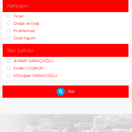
Kategori
Ticari
Doğa ve Dağ
Problemsiz
Özel Yapım
İlan Sahibi
A.Melih SARAÇOĞLU
Ender COŞKUN
M.Doğan SARAÇOĞLU
Ara