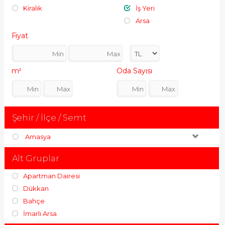
Kiralık
İş Yeri
Arsa
Fiyat
m²
Oda Sayısı
Şehir / İlçe / Semt
Amasya
Alt Gruplar
Apartman Dairesi
Dükkan
Bahçe
İmarli Arsa