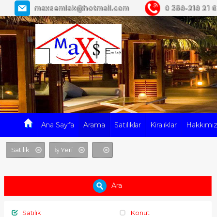
MaXS Emlak
maxsemlak@hotmail.com
0 358-218 21 
Ana Sayfa
Arama
Satılıklar
Kiralıklar
Hakkımı
Satılık
İş Yeri
Ara
Satılık
Konut