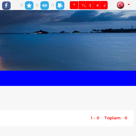
0
0
0
*
TL
$
€
£
1 - 0
Toplam:
0