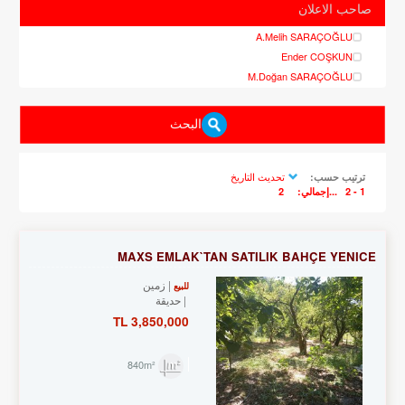
صاحب الاعلان
A.Melih SARAÇOĞLU
Ender COŞKUN
M.Doğan SARAÇOĞLU
البحث
تحديث التاريخ
ترتيب حسب:
1 - 2
...إجمالي:
2
MAXS EMLAK`TAN SATILIK BAHÇE YENİCE
زمین
للبيع
حديقة
3,850,000 TL
840m²