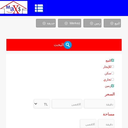
للبيع
زمین
Merkez
حديقة
البحث
للبيع
للإيجار
سكن
تجاري
زمین
السعر
مساحة