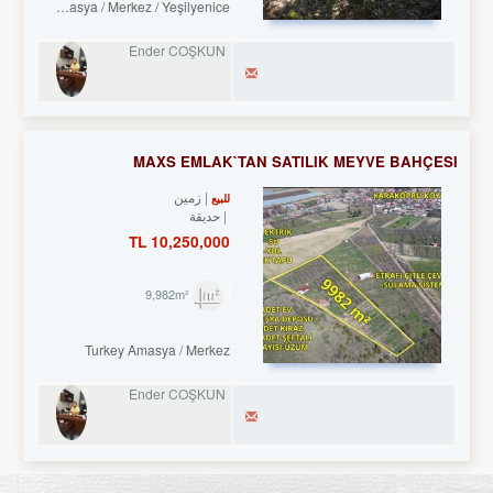
Turkey Amasya / Merkez
/ Yeşilyenice
Ender COŞKUN
MAXS EMLAK`TAN SATILIK MEYVE BAHÇESI
زمین
للبيع
حديقة
10,250,000 TL
9,982m²
Turkey Amasya / Merkez
Ender COŞKUN